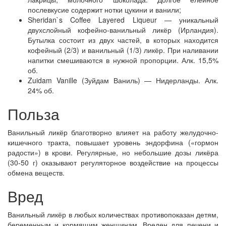
послевкусие содержит нотки цукини и ванили;
Sheridan`s Coffee Layered Liqueur — уникальный
двухслойный кофейно-ванильный ликёр (Ирландия).
Бутылка состоит из двух частей, в которых находится
кофейный (2/3) и ванильный (1/3) ликёр. При наливании
напитки смешиваются в нужной пропорции. Алк. 15,5%
об.
Zuidam Vanille (Зуйдам Ваниль) — Нидерланды. Алк.
24% об.
Польза
Ванильный ликёр благотворно влияет на работу желудочно-
кишечного тракта, повышает уровень эндорфина («гормон
радости») в крови. Регулярные, но небольшие дозы ликёра
(30-50 г) оказывают регуляторное воздействие на процессы
обмена веществ.
Вред
Ванильный ликёр в любых количествах противопоказан детям,
беременным и кормящим женщинам. Вреден для печени и