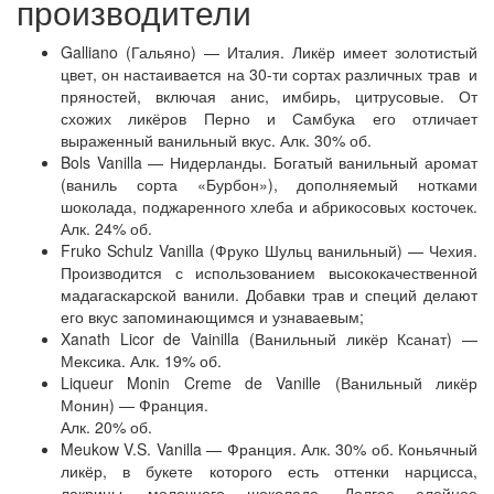
производители
Galliano (Гальяно) — Италия. Ликёр имеет золотистый
цвет, он настаивается на 30-ти сортах различных трав и
пряностей, включая анис, имбирь, цитрусовые. От
схожих ликёров Перно и Самбука его отличает
выраженный ванильный вкус. Алк. 30% об.
Bols Vanilla — Нидерланды. Богатый ванильный аромат
(ваниль сорта «Бурбон»), дополняемый нотками
шоколада, поджаренного хлеба и абрикосовых косточек.
Алк. 24% об.
Fruko Schulz Vanilla (Фруко Шульц ванильный) — Чехия.
Производится с использованием высококачественной
мадагаскарской ванили. Добавки трав и специй делают
его вкус запоминающимся и узнаваевым;
Xanath Licor de Vainilla (Ванильный ликёр Ксанат) —
Мексика. Алк. 19% об.
Liqueur Monin Creme de Vanille (Ванильный ликёр
Монин) — Франция.
Алк. 20% об.
Meukow V.S. Vanilla — Франция. Алк. 30% об. Коньячный
ликёр, в букете которого есть оттенки нарцисса,
лакрицы, молочного шоколада. Долгое елейное