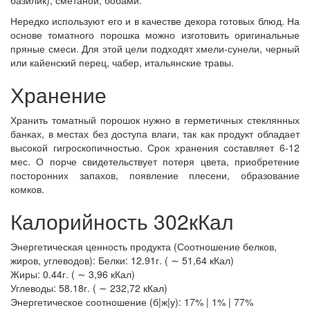
базилик), сметаной, бобами.
Нередко используют его и в качестве декора готовых блюд. На
основе томатного порошка можно изготовить оригинальные
пряные смеси. Для этой цели подходят хмели-сунели, черный
или кайенский перец, чабер, итальянские травы.
Хранение
Хранить томатный порошок нужно в герметичных стеклянных
банках, в местах без доступа влаги, так как продукт обладает
высокой гигроскопичностью. Срок хранения составляет 6-12
мес. О порче свидетельствует потеря цвета, приобретение
посторонних запахов, появление плесени, образование
комков.
Калорийность 302кКал
Энергетическая ценность продукта (Соотношение белков,
жиров, углеводов): Белки: 12.91г. ( ∼ 51,64 кКал)
Жиры: 0.44г. ( ∼ 3,96 кКал)
Углеводы: 58.18г. ( ∼ 232,72 кКал)
Энергетическое соотношение (б|ж|у): 17% | 1% | 77%