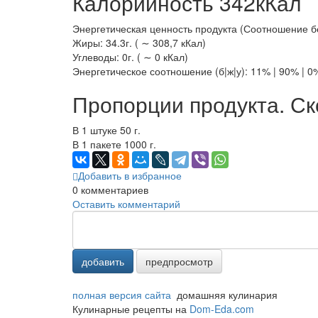
Калорийность 342кКал
Энергетическая ценность продукта (Соотношение белк
Жиры: 34.3г. ( ∼ 308,7 кКал)
Углеводы: 0г. ( ∼ 0 кКал)
Энергетическое соотношение (б|ж|у): 11% | 90% | 0
Пропорции продукта. Ск
В 1 штуке 50 г.
В 1 пакете 1000 г.
Добавить в избранное
0
комментариев
Оставить комментарий
добавить
предпросмотр
полная версия сайта
домашняя кулинария
Кулинарные рецепты на
Dom-Eda.com