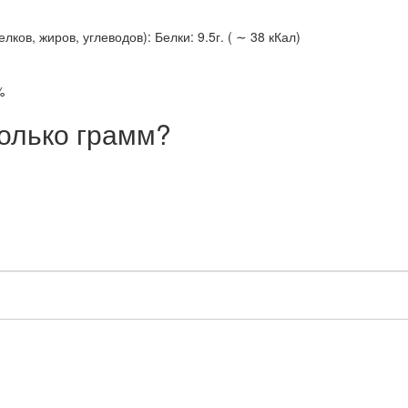
ов, жиров, углеводов): Белки: 9.5г. ( ∼ 38 кКал)
%
олько грамм?