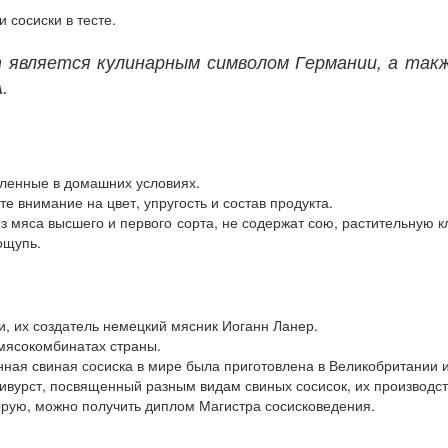
и сосиски в тесте.
является кулинарным символом Германии, а также
.
вленные в домашних условиях.
е внимание на цвет, упругость и состав продукта.
з мяса высшего и первого сорта, не содержат сою, растительную к
ощупь.
и, их создатель немецкий мясник Иоганн Ланер.
 мясокомбинатах страны.
нная свиная сосиска в мире была приготовлена в Великобритании и
вурст, посвященный разным видам свиных сосисок, их производст
орую, можно получить диплом Магистра сосисковедения.