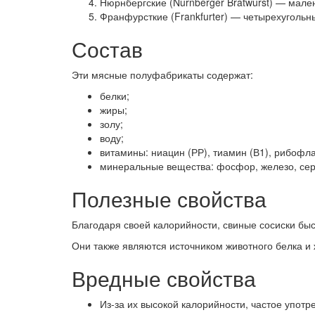
Нюрнбергские (Nurnberger Bratwurst) — мален
Франфурсткие (Frankfurter) — четырехугольны
Состав
Эти мясные полуфабрикаты содержат:
белки;
жиры;
золу;
воду;
витамины: ниацин (РР), тиамин (В1), рибофла
минеральные вещества: фосфор, железо, серу,
Полезные свойства
Благодаря своей калорийности, свиные сосиски быс
Они также являются источником животного белка 
Вредные свойства
Из-за их высокой калорийности, частое употр