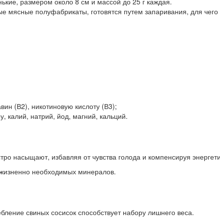
ькие, размером около 8 см и массой до 25 г каждая.
е мясные полуфабрикаты, готовятся путем запаривания, для чего и
вин (В2), никотиновую кислоту (В3);
 калий, натрий, йод, магний, кальций.
тро насыщают, избавляя от чувства голода и компенсируя энергет
и жизненно необходимых минералов.
ебление свиных сосисок способствует набору лишнего веса.