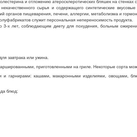
олестерина и отложению атеросклеротических бляшек на стенках с
 некачественного сырья и содержащего синтетические вкусовые 
ий органов пищеварения, печени, аллергии, метаболизма и гормо
олуфабрикатов служит персональная непереносимость продукта.
о 3-х лет, соблюдающим диету для похудения, больным ожирени
ля завтрака или ужина.
аршированными, приготовленными на гриле. Некоторые сорта мож
и и гарнирами: кашами, макаронными изделиями, овощами, блюд
яда блюд: