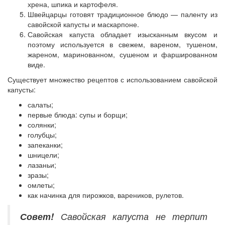
хрена, шпика и картофеля.
Швейцарцы готовят традиционное блюдо — паленту из
савойской капусты и маскарпоне.
Савойская капуста обладает изысканным вкусом и
поэтому используется в свежем, вареном, тушеном,
жареном, маринованном, сушеном и фаршированном
виде.
Существует множество рецептов с использованием савойской
капусты:
салаты;
первые блюда: супы и борщи;
солянки;
голубцы;
запеканки;
шницели;
лазаньи;
зразы;
омлеты;
как начинка для пирожков, вареников, рулетов.
Совет!
Савойская капуста не терпит