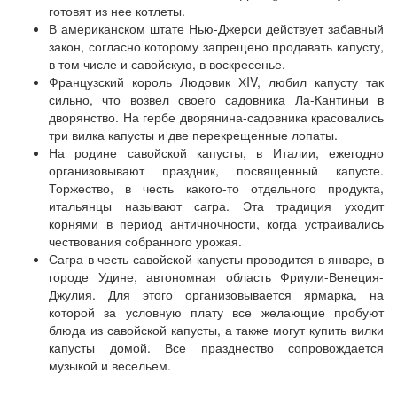
готовят из нее котлеты.
В американском штате Нью-Джерси действует забавный
закон, согласно которому запрещено продавать капусту,
в том числе и савойскую, в воскресенье.
Французский король Людовик ХIV, любил капусту так
сильно, что возвел своего садовника Ла-Кантиньи в
дворянство. На гербе дворянина-садовника красовались
три вилка капусты и две перекрещенные лопаты.
На родине савойской капусты, в Италии, ежегодно
организовывают праздник, посвященный капусте.
Торжество, в честь какого-то отдельного продукта,
итальянцы называют сагра. Эта традиция уходит
корнями в период античночности, когда устраивались
чествования собранного урожая.
Сагра в честь савойской капусты проводится в январе, в
городе Удине, автономная область Фриули-Венеция-
Джулия. Для этого организовывается ярмарка, на
которой за условную плату все желающие пробуют
блюда из савойской капусты, а также могут купить вилки
капусты домой. Все празднество сопровождается
музыкой и весельем.