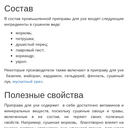
Состав
В состав промышленной приправы для ухи входят следующие
ингредиенты в сушеном виде:
морковь;
петрушка;
душистый перец;
лавровый лист;
кориандр;
укроп.
Некоторые производители также включают в приправу для ухи
базилик, майоран, кардамон, сельдерей, фенхель, сушеный
лук,
мускатный орех
.
Полезные свойства
Приправа для ухи содержит в себе достаточно витаминов и
минеральных веществ, поскольку сушеные овощи и травы,
включенные в ее состав, не теряют своих полезных
свойств. Например, сушеная морковь, благотворно влияет на
многие системы организма: она улучшает зрение, повышает