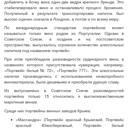
добавлять в бочку вина одно-два ведра крепкого бренди. Это
стабилизировало вино и останавливало процесс брожения.
Полученный в результате транспортировки напиток был
высоко оценен сначала в Лондоне, а потом и по всему миру.
По международным стандартам портвейном может
называться только вино родом из Португалии. Однако в
Советском Союзе, а позднее и на постсоветском
пространстве, выпускалось огромное количество алкогольных
напитков под названием портвейн.
При этом преобладали разновидности ординарного вина, в
названиях которого присутствовала нумерация, например,
«Портвейн белый № 72», «Портвейн 777». Эти алкогольные
напитки производились с использованием низкопробного
виноматериала, были дешевыми и приобрели дурную славу.
Из выпускаемых в Советском Союзе разновидностей
портвейна только 15 относились к высококачественным
марочным винам.
Среди них портвейны винных заводов Крыма:
«Массандра» (Портвейн красный Крымский, Портвейн
красный Южнобережный, Портвейн белый