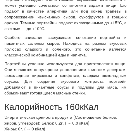
может успешно сочетаться со многими видами пищи. Его
подают в качестве аперитива или под конец трапезы в
сопровождении изысканных сыров, сухофруктов и грецких
орехов. Темные портвейны подают охлажденными до +15°С, а
светлые — до +10°С.
Особого внимания заслуживает сочетание портвейна и
пикантных соленых сыров. Находясь на разных вкусовых
полюсах сладкого и соленого, это сочетание является
классической комбинацией еды и напитка.
Портвейны успешно используются для приготовления пищи.
Они являются популярным дополнением к многим десертам,
шоколадным пирожным и конфетам, сладким шоколадным
соусам. Для создания вкусового контраста портвейн
добавляют в пикантные соусы и подливы для мяса, им
сбрызгивают готовящиеся мясные стейки.
Калорийность 160кКал
Энергетическая ценность продукта (Соотношение белков,
жиров, углеводов): Белки: 0.2г. ( ∼ 0,8 кКал)
Жиры: 0г. ( ∼ 0 кКал)