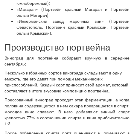
южнобережный);
«Магарач» (Портвейн красный Магарач и Портвейн
белый Магарач);
«Инкерманский завод марочных вин» (Портвейн
Севастополь, Портвейн красный Крымский, Портвейн
белый Крымский).
Производство портвейна
Виноград для портвейна собирают вручную в середине
сентября.<
Несколько избранных сортов винограда складывают в одну
емкость, где его давят при помощи механических
приспособлений. Каждый сорт приносит свой аромат, который
составляют в итоге вкусовую композицию портвейна.
Прессованный виноград проходит этап ферментации, а когда
половина содержащегося в нем сахара превращается в спирт,
молодое вино сливают. В него добавляют винный спирт
крепостью 77% в соотношении спирта и вина приблизительно
1:3.
После добавления спирта порт оценивают и помещают в