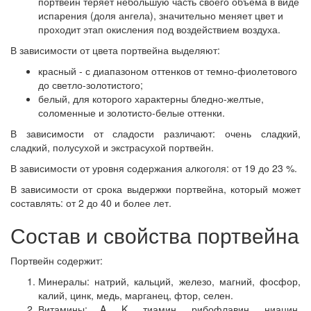
портвейн теряет небольшую часть своего объема в виде
испарения (доля ангела), значительно меняет цвет и
проходит этап окисления под воздействием воздуха.
В зависимости от цвета портвейна выделяют:
красный - с диапазоном оттенков от темно-фиолетового
до светло-золотистого;
белый, для которого характерны бледно-желтые,
соломенные и золотисто-белые оттенки.
В зависимости от сладости различают: очень сладкий,
сладкий, полусухой и экстрасухой портвейн.
В зависимости от уровня содержания алкоголя: от 19 до 23 %.
В зависимости от срока выдержки портвейна, который может
составлять: от 2 до 40 и более лет.
Состав и свойства портвейна
Портвейн содержит:
Минералы: натрий, кальций, железо, магний, фосфор,
калий, цинк, медь, марганец, фтор, селен.
Витамины: A, K, тиамин, рибофлавин, ниацин,