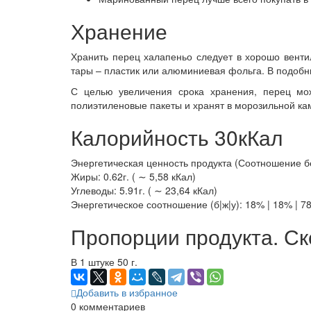
Хранение
Хранить перец халапеньо следует в хорошо венти
тары – пластик или алюминиевая фольга. В подобн
С целью увеличения срока хранения, перец мож
полиэтиленовые пакеты и хранят в морозильной каме
Калорийность 30кКал
Энергетическая ценность продукта (Соотношение белк
Жиры: 0.62г. ( ∼ 5,58 кКал)
Углеводы: 5.91г. ( ∼ 23,64 кКал)
Энергетическое соотношение (б|ж|у): 18% | 18% | 7
Пропорции продукта. Ск
В 1 штуке 50 г.
Добавить в избранное
0
комментариев