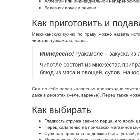
Аллергии или индивидуальной непереносимос
Болезнях почек и печени.
Как приготовить и подав
Мексиканскую кухню по праву можно назвать ист
чипотле, гуакамоле, начос.
Интересно!
Гуакамоле – закуска из а
Чипотле состоит из множества припр
блюд из мяса и овощей, супов. Начос
Сам по себе перец халапеньо превосходно сочетае
даже в десертах (желе, варенье). Перец также мож
Как выбирать
Гладкость стручка свежего перца, его яркий ц
Перец халапеньо на прилавках магазинов мо
Сушеная приправа не должна быть тусклой, 
Маринованный перец лучше всего покупать в 