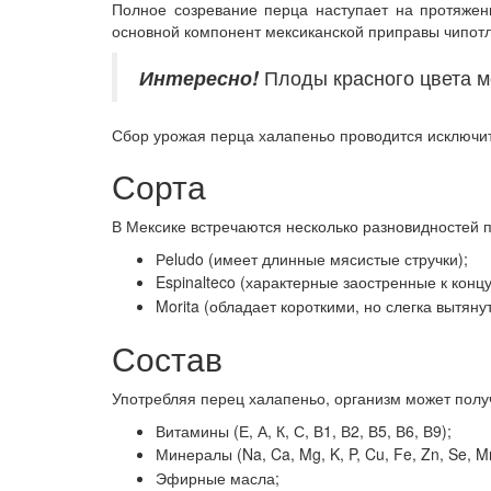
Полное созревание перца наступает на протяжен
основной компонент мексиканской приправы
чипот
Интересно!
Плоды красного цвета м
Сбор урожая перца халапеньо проводится исключит
Сорта
В Мексике встречаются несколько разновидностей 
Рeludo (имеет длинные мясистые стручки);
Espinalteco (характерные заостренные к конц
Morita (обладает короткими, но слегка вытяну
Состав
Употребляя перец халапеньо, организм может пол
Витамины (Е, А, К, С, В1, В2, В5, В6, В9);
Минералы (Na, Ca, Mg, K, P, Cu, Fe, Zn, Se, M
Эфирные масла;