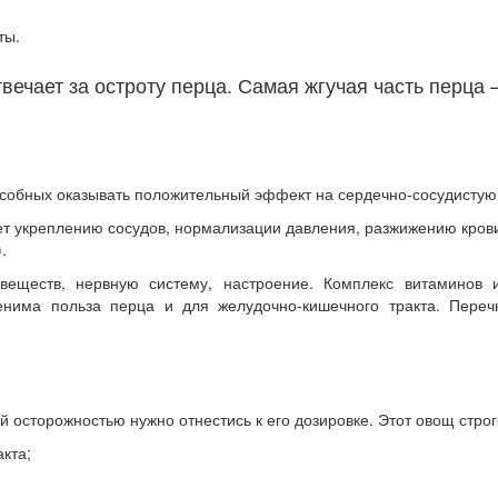
ты.
ечает за остроту перца. Самая жгучая часть перца 
пособных оказывать положительный эффект на сердечно-сосудистую
ует укреплению сосудов, нормализации давления, разжижению кров
.
еществ, нервную систему, настроение. Комплекс витаминов 
енима польза перца и для желудочно-кишечного тракта. Переч
й осторожностью нужно отнестись к его дозировке. Этот овощ строг
кта;