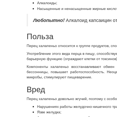
Алкалоиды;
Насыщенные и ненасыщенные жирные кисло
Любопытно!
Алкалоид капсаицин отв
Польза
Перец халапеньо относится к группе продуктов, с
Употребление этого вида перца в пищу, способств
барьерную функцию (ограждают клетки от токсинов)
Компоненты халапеньо восстанавливают обмен в
бессонницы, повышает работоспособность. Неоц
микробы, стимулируют пищеварение.
Вред
Перец халапеньо довольно жгучий, поэтому с особо
Нарушениях работы желудочно-кишечного тра
Язве желудка;