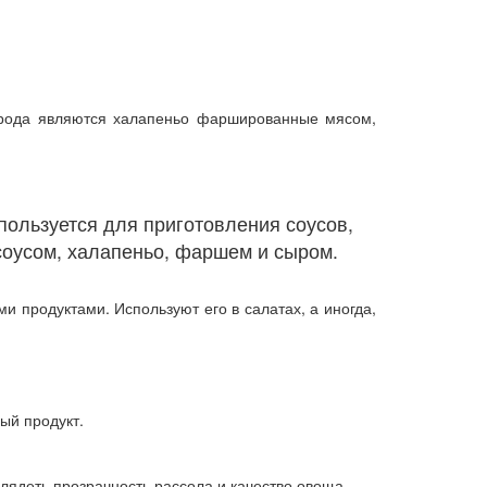
народа являются халапеньо фаршированные мясом,
пользуется для приготовления соусов,
 соусом, халапеньо, фаршем и сыром.
 продуктами. Используют его в салатах, а иногда,
ный продукт.
лядеть прозрачность рассола и качество овоща.