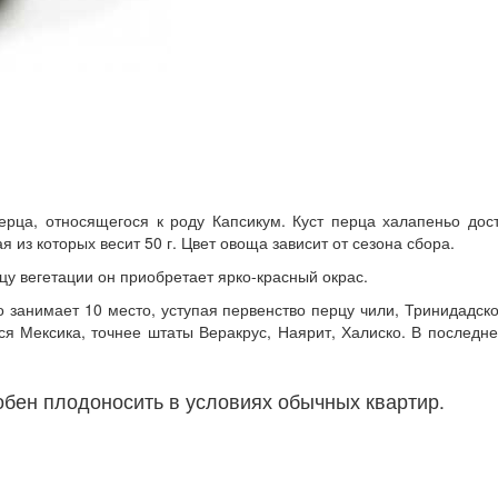
рца, относящегося к роду Капсикум. Куст перца халапеньо дост
я из которых весит 50 г. Цвет овоща зависит от сезона сбора.
у вегетации он приобретает ярко-красный окрас.
занимает 10 место, уступая первенство перцу чили, Тринидадск
я Мексика, точнее штаты Веракрус, Наярит, Халиско. В последн
бен плодоносить в условиях обычных квартир.