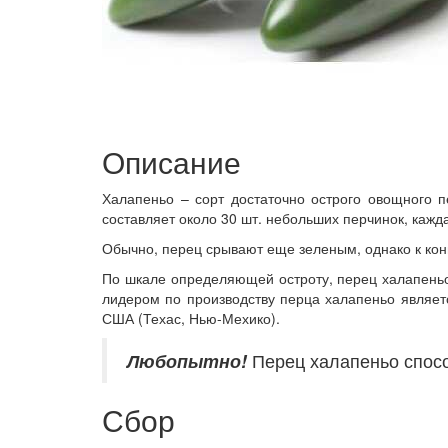
Описание
Халапеньо – сорт достаточно острого овощного пе
составляет около 30 шт. небольших перчинок, кажда
Обычно, перец срывают еще зеленым, однако к конц
По шкале определяющей остроту, перец халапеньо 
лидером по производству перца халапеньо являетс
США (Техас, Нью-Мехико).
Любопытно!
Перец халапеньо спосо
Сбор