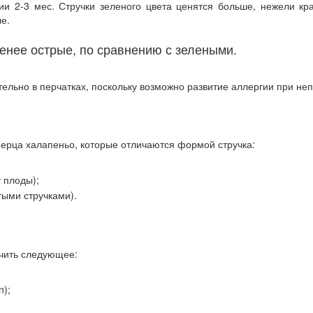
ии 2-3 мес. Стручки зеленого цвета ценятся больше, нежели кр
ле
.
енее острые, по сравнению с зелеными.
ельно в перчатках, поскольку возможно развитие аллергии при неп
перца халапеньо, которые отличаются формой стручка:
у плоды);
тыми стручками).
учить следующее:
n);