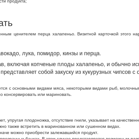
ти продукта;
ать
инным ценителем перца халапеньо. Визитной карточкой этого 
вокадо, лука, помидор, кинзы и перца.
ав, включая копченые плоды халапеньо, и обычно ис
 представляет собой закуску из кукурузных чипсов с
тся с основными видами мяса, некоторыми видами рыб, молочными
но консервировать или мариновать.
вет, упругая плодоножка, отсутствие гнили, указывает на качествен
жно также встретить в маринованном или сушенном видах.
иначе можно приобрести залежавшийся продукт.
прозрачных банках. В этом случае представляется возможным разг