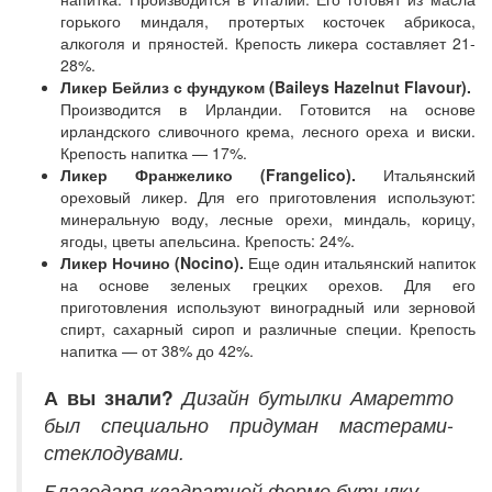
горького миндаля, протертых косточек абрикоса,
алкоголя и пряностей. Крепость ликера составляет 21-
28%.
Ликер Бейлиз с фундуком (Baileys Hazelnut Flavour).
Производится в Ирландии. Готовится на основе
ирландского сливочного крема, лесного ореха и виски.
Крепость напитка — 17%.
Ликер Франжелико (Frangelico).
Итальянский
ореховый ликер. Для его приготовления используют:
минеральную воду, лесные орехи, миндаль, корицу,
ягоды, цветы апельсина. Крепость: 24%.
Ликер Ночино (Nocino).
Еще один итальянский напиток
на основе зеленых грецких орехов. Для его
приготовления используют виноградный или зерновой
спирт, сахарный сироп и различные специи. Крепость
напитка — от 38% до 42%.
А вы знали?
Дизайн бутылки Амаретто
был специально придуман мастерами-
стеклодувами.
Благодаря квадратной форме бутылку