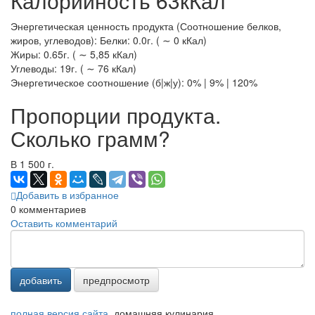
Калорийность 63кКал
Энергетическая ценность продукта (Соотношение белков,
жиров, углеводов): Белки: 0.0г. ( ∼ 0 кКал)
Жиры: 0.65г. ( ∼ 5,85 кКал)
Углеводы: 19г. ( ∼ 76 кКал)
Энергетическое соотношение (б|ж|у): 0% | 9% | 120%
Пропорции продукта.
Сколько грамм?
В 1 500 г.
Добавить в избранное
0
комментариев
Оставить комментарий
добавить
предпросмотр
полная версия сайта
домашняя кулинария