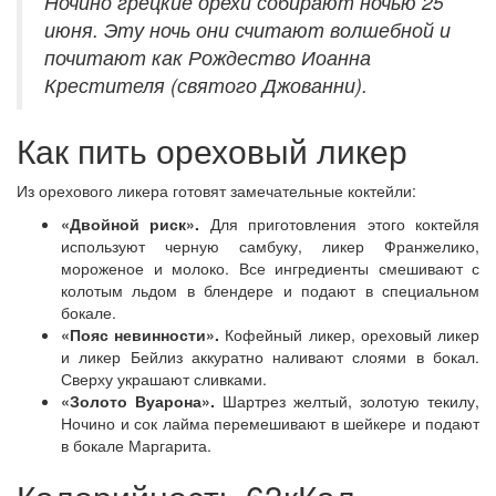
Ночино грецкие орехи собирают ночью 25
июня. Эту ночь они считают волшебной и
почитают как Рождество Иоанна
Крестителя (святого Джованни).
Как пить ореховый ликер
Из орехового ликера готовят замечательные коктейли:
«Двойной риск».
Для приготовления этого коктейля
используют черную самбуку, ликер Франжелико,
мороженое и молоко. Все ингредиенты смешивают с
колотым льдом в блендере и подают в специальном
бокале.
«Пояс невинности».
Кофейный ликер, ореховый ликер
и ликер Бейлиз аккуратно наливают слоями в бокал.
Сверху украшают сливками.
«Золото Вуарона».
Шартрез желтый, золотую текилу,
Ночино и сок лайма перемешивают в шейкере и подают
в бокале Маргарита.