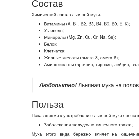
Состав
Химический состав льняной муки:
Витамины (A, B1, B2, B3, B4, B6, B9, E, К);
Углеводы;
Минералы (Mg, Zn, Cu, Cr, Na, Se);
Белок;
Клетчатка;
Жирные кислоты (омега-3, омега-6);
Аминокислоты (аргинин, тирозин, лейцин, ва
Любопытно!
Льняная мука на полови
Польза
Показаниями к употреблению льняной муки являют
Заболевания желудочно-кишечного тракта;
Мука этого вида бережно влияет на кишечник