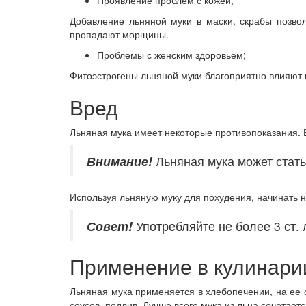
Проявление проблем с кожей;
Добавление льняной муки в маски, скрабы позвол
пропадают морщины.
Проблемы с женским здоровьем;
Фитоэстрогены льняной муки благоприятно влияют 
Вред
Льняная мука имеет некоторые противопоказания.
Внимание!
Льняная мука может стать
Используя льняную муку для похудения, начинать 
Совет!
Употребляйте не более 3 ст. 
Применение в кулинари
Льняная мука применяется в хлебопечении, на ее ос
соусов, подлив. Лучше всего мука из льна сочетае