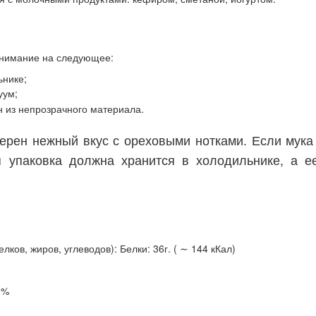
внимание на следующее:
ьнике;
уум;
 из непрозрачного материала.
рен нежный вкус с ореховыми нотками. Если мука и
я упаковка должна хранится в холодильнике, а 
ков, жиров, углеводов): Белки: 36г. ( ∼ 144 кКал)
3%