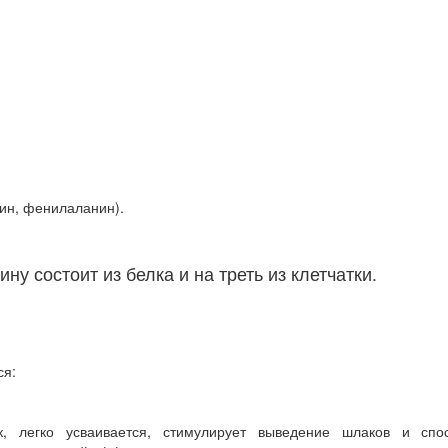
лин, фенилаланин).
ну состоит из белка и на треть из клетчатки.
ся:
, легко усваивается, стимулирует выведение шлаков и спос