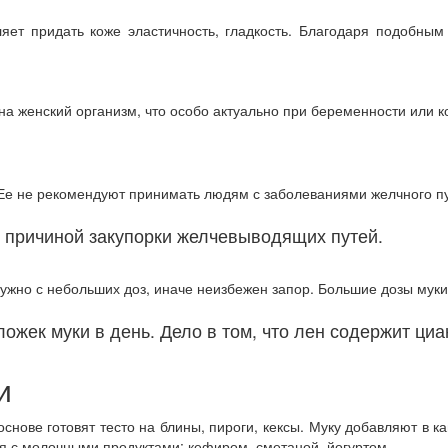
яет придать коже эластичность, гладкость. Благодаря подобным
на женский организм, что особо актуально при беременности или 
 Ее не рекомендуют принимать людям с заболеваниями желчного п
 причиной закупорки желчевыводящих путей.
нужно с небольших доз, иначе неизбежен запор. Большие дозы муки
ложек муки в день. Дело в том, что лен содержит ци
и
нове готовят тесто на блины, пироги, кексы. Муку добавляют в ка
тся с молочными продуктами: кефиром, сметаной, йогуртом.