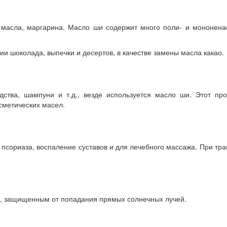
о масла, маргарина. Масло ши содержит много поли- и мононен
ии шоколада, выпечки и десертов, в качестве замены масла какао.
дства, шампуни и т.д., везде используется масло ши. Этот пр
осметических масел.
псориаза, воспаление суставов и для лечебного массажа. При тра
, защищенным от попадания прямых солнечных лучей.