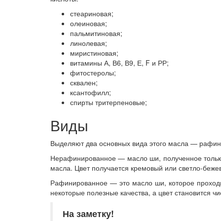
стеариновая;
олеиновая;
пальмитиновая;
линолевая;
миристиновая;
витамины А, В6, В9, Е, F и РР;
фитостеролы;
сквален;
ксантофилл;
спирты тритерпеновые;
Виды
Выделяют два основных вида этого масла — рафи
Нерафинированное — масло ши, полученное только 
масла. Цвет получается кремовый или светло-беже
Рафинированное — это масло ши, которое проходит
некоторые полезные качества, а цвет становится ч
На заметку!