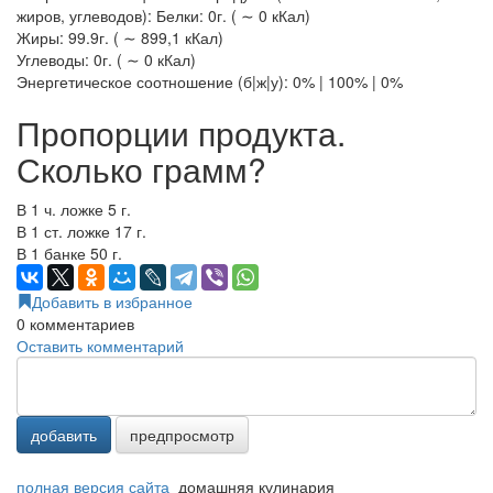
жиров, углеводов): Белки: 0г. ( ∼ 0 кКал)
Жиры: 99.9г. ( ∼ 899,1 кКал)
Углеводы: 0г. ( ∼ 0 кКал)
Энергетическое соотношение (б|ж|у): 0% | 100% | 0%
Пропорции продукта.
Сколько грамм?
В 1 ч. ложке 5 г.
В 1 ст. ложке 17 г.
В 1 банке 50 г.
Добавить в избранное
0
комментариев
Оставить комментарий
добавить
предпросмотр
полная версия сайта
домашняя кулинария