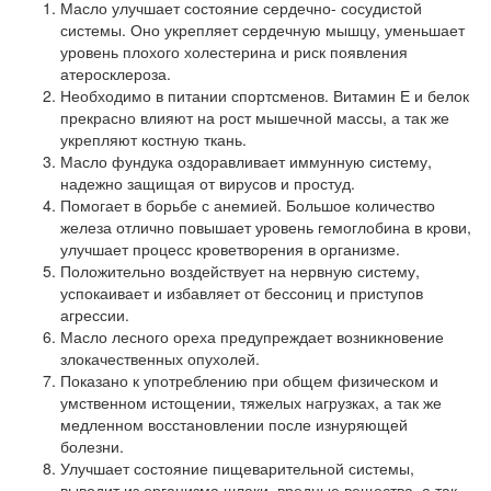
Масло улучшает состояние сердечно- сосудистой
системы. Оно укрепляет сердечную мышцу, уменьшает
уровень плохого холестерина и риск появления
атеросклероза.
Необходимо в питании спортсменов. Витамин Е и белок
прекрасно влияют на рост мышечной массы, а так же
укрепляют костную ткань.
Масло фундука оздоравливает иммунную систему,
надежно защищая от вирусов и простуд.
Помогает в борьбе с анемией. Большое количество
железа отлично повышает уровень гемоглобина в крови,
улучшает процесс кроветворения в организме.
Положительно воздействует на нервную систему,
успокаивает и избавляет от бессониц и приступов
агрессии.
Масло лесного ореха предупреждает возникновение
злокачественных опухолей.
Показано к употреблению при общем физическом и
умственном истощении, тяжелых нагрузках, а так же
медленном восстановлении после изнуряющей
болезни.
Улучшает состояние пищеварительной системы,
выводит из организма шлаки, вредные вещества, а так