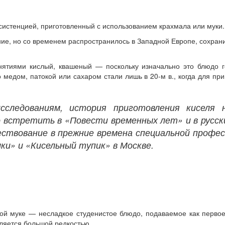
систенцией, приготовленный с использованием крахмала или муки.
ие, но со временем распространилось в Западной Европе, сохрани
нятиями кислый, квашеный — поскольку изначально это блюдо 
 медом, патокой или сахаром стали лишь в 20-м в., когда для при
сследованиям, история приготовления киселя 
 встретить в «Повести временных лет» и в русски
ствование в прежние времена специальной профе
ки» и «Кисельный тупик» в Москве.
ной муке — несладкое студенистое блюдо, подаваемое как перво
ляется большой редкостью.