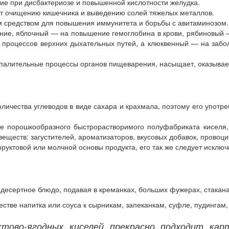
ие при дисбактериозе и повышенной кислотности желудка.
ет очищению кишечника и выведению солей тяжелых металлов.
 средством для повышения иммунитета и борьбы с авитаминозом.
ение, яблочный — на повышение гемоглобина в крови, рябиновый 
процессов верхних дыхательных путей, а клюквенный — на забо
оспалительные процессы органов пищеварения, насыщает, оказыв
оличества углеводов в виде сахара и крахмала, поэтому его упот
е порошкообразного быстрорастворимого полуфабриката киселя, 
веществ: загустителей, ароматизаторов, вкусовых добавок, провоц
руктовой или мол
чн
ой основы продукта, его так же следует исключ
 десертное блюдо, подавая в креманках, больших фужерах, стакан
естве напитка или соуса к сырникам, запеканкам, суфле, пудинга
тово-ягодных киселей прекрасно подходит кар