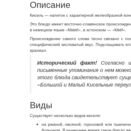
Описание
Кисель — напиток с характерной желеобразной кон
Это блюдо имеет восточно-славянское происхожден
в немецком языке «kissel», в эстонском — «kisel».
Происхождение самого слова тесно связано с по
специфический кисловатый вкус. Подслащивать его
крахмал.
Исторический
факт!
Согласно и
письменные упоминания о нем можно
этого блюда свидетельствует суще
«Большой и Малый Кисельные переул
Виды
Существует несколько видов киселя:
на ржаной, овсяной, гороховой или пшенич
бульоном. В нынешнее время такое блюдо яв