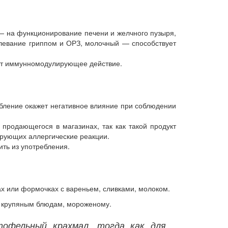
— на функционирование печени и желчного пузыря,
левание гриппом и ОРЗ, молочный — способствует
ает иммунномодулирующее действие.
ребление окажет негативное влияние при соблюдении
продающегося в магазинах, так как такой продукт
ирующих аллергические реакции.
ить из употребления.
ах или формочках с вареньем, сливками, молоком.
м, крупяным блюдам, мороженому.
тофельный крахмал, тогда как для