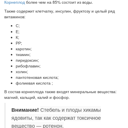
Корнеплод
более чем на 85% состоит из воды.
Также содержит клетчатку, инсулин, фруктозу и целый ряд
витаминов:
С;
Е;
К;
РР;
каротин;
тиамин;
пиридоксин;
рибофлавин;
холин;
пантотеновая кислота;
фолиевая кислота ;
В состав корнеплода также входят минеральные вещества:
магний, кальций, калий и фосфор.
Внимание!
Стебель и плоды хикамы
ядовиты, так как содержат токсичное
вещество — ротенон.