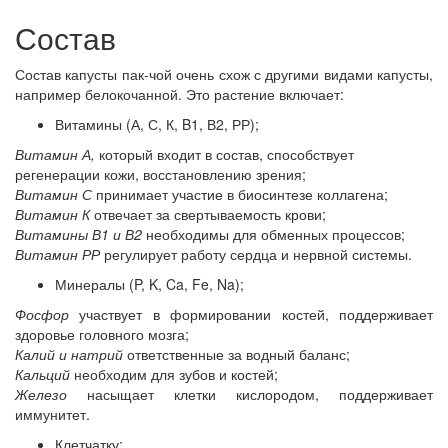
Состав
Состав капусты пак-чой очень схож с другими видами капусты,
например белокочанной. Это растение включает:
Витамины (А, С, К, B1, В2, РР);
Витамин А,
который входит в состав, способствует
регенерации кожи, восстановлению зрения;
Витамин С
принимает участие в биосинтезе коллагена;
Витамин К
отвечает за свертываемость крови;
Витамины В1 и В2
необходимы для обменных процессов;
Витамин РР
регулирует работу сердца и нервной системы.
Минералы (P, K, Ca, Fe, Na);
Фосфор
участвует в формировании костей, поддерживает
здоровье головного мозга;
Калий и натрий
ответственные за водный баланс;
Кальций
необходим для зубов и костей;
Железо
насыщает клетки кислородом, поддерживает
иммунитет.
Клетчатку;