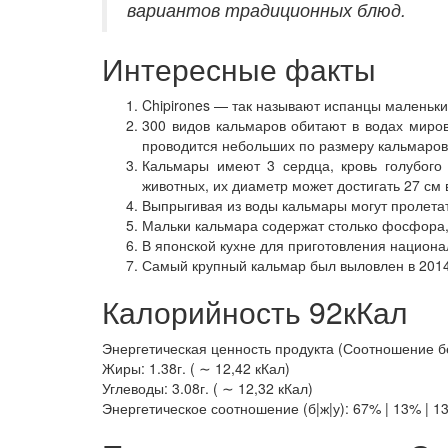
вариантов традиционных блюд.
Интересные факты
Chipirones — так называют испанцы маленьки
300 видов кальмаров обитают в водах миров
проводится небольших по размеру кальмаров: 
Кальмары имеют 3 сердца, кровь голубого 
животных, их диаметр может достигать 27 см 
Выпрыгивая из воды кальмары могут пролетат
Мальки кальмара содержат столько фосфора, 
В японской кухне для приготовления национал
Самый крупный кальмар был выловлен в 2014 г
Калорийность 92кКал
Энергетическая ценность продукта (Соотношение белк
Жиры: 1.38г. ( ∼ 12,42 кКал)
Углеводы: 3.08г. ( ∼ 12,32 кКал)
Энергетическое соотношение (б|ж|у): 67% | 13% | 1