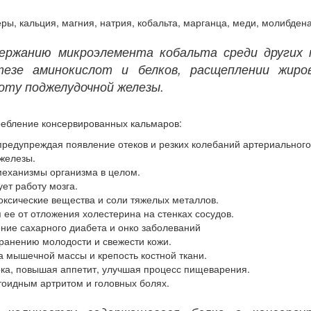
ры, кальция, магния, натрия, кобальта, марганца, меди, молибдена
ержанию микроэлемента кобальта среди других 
тезе аминокислот и белков, расщеплении жиро
оту поджелудочной железы.
ребление консервированных кальмаров:
предупреждая появление отеков и резких колебаний артериального
железы.
механизмы организма в целом.
ет работу мозга.
оксические вещества и соли тяжелых металлов.
ее от отложения холестерина на стенках сосудов.
ние сахарного диабета и онко заболеваний
хранению молодости и свежести кожи.
а мышечной массы и крепость костной ткани.
ка, повышая аппетит, улучшая процесс пищеварения.
тоидным артритом и головных болях.