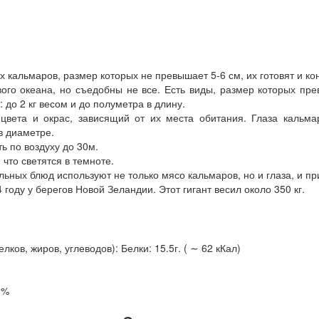
х кальмаров, размер которых не превышает 5-6 см, их готовят и к
ого океана, но съедобны не все. Есть виды, размер которых пр
до 2 кг весом и до полуметра в длину.
цвета и окрас, зависящий от их места обитания. Глаза кальм
в диаметре.
ь по воздуху до 30м.
что светятся в темноте.
ьных блюд используют не только мясо кальмаров, но и глаза, и пр
оду у берегов Новой Зеландии. Этот гигант весил около 350 кг.
ов, жиров, углеводов): Белки: 15.5г. ( ∼ 62 кКал)
3%