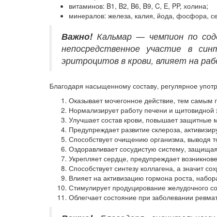
витаминов: B1, B2, B6, B9, C, E, PP, холина;
минералов: железа, калия, йода, фосфора, се
Важно!
Кальмар — чемпион по сод
непосредственное участие в син
эритроцитов в крови, влияет на раб
Благодаря насыщенному составу, регулярное упот
Оказывает мочегонное действие, тем самым 
Нормализирует работу печени и щитовидной 
Улучшает состав крови, повышает защитные 
Предупреждает развитие склероза, активизиру
Способствует очищению организма, выводя т
Оздоравливает сосудистую систему, защищая 
Укрепляет сердце, предупреждает возникнове
Способствует синтезу коллагена, а значит со
Влияет на активизацию гормона роста, набор
Стимулирует продуцирование желудочного со
Облегчает состояние при заболевании ревма