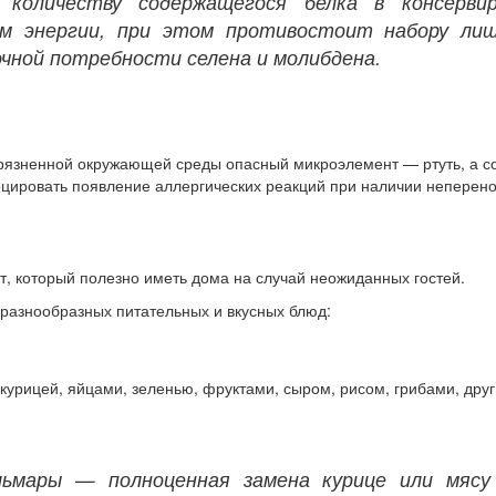
 количеству содержащегося белка в консерви
м энергии, при этом противостоит набору лиш
чной потребности селена и молибдена.
рязненной окружающей среды опасный микроэлемент — ртуть, а со
ировать появление аллергических реакций при наличии неперено
, который полезно иметь дома на случай неожиданных гостей.
 разнообразных питательных и вкусных блюд:
курицей, яйцами, зеленью, фруктами, сыром, рисом, грибами, дру
ьмары — полноценная замена курице или мясу 