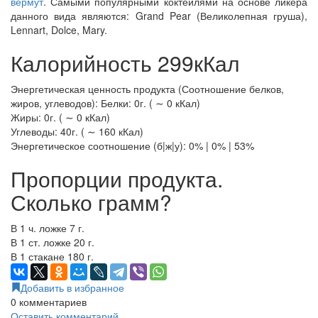
вермут
. Самыми популярными коктейлями на основе ликера
данного вида являются: Grand Pear (Великолепная груша),
Lennart, Dolce, Mary.
Калорийность 299кКал
Энергетическая ценность продукта (Соотношение белков,
жиров, углеводов): Белки: 0г. ( ∼ 0 кКал)
Жиры: 0г. ( ∼ 0 кКал)
Углеводы: 40г. ( ∼ 160 кКал)
Энергетическое соотношение (б|ж|у): 0% | 0% | 53%
Пропорции продукта.
Сколько грамм?
В 1 ч. ложке 7 г.
В 1 ст. ложке 20 г.
В 1 стакане 180 г.
Добавить в избранное
0
комментариев
Оставить комментарий