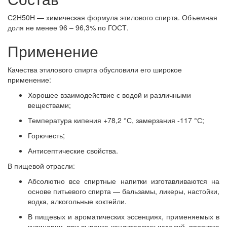
С2Н50Н — химическая формула этилового спирта. Объемная
доля не менее 96 – 96,3% по ГОСТ.
Применение
Качества этилового спирта обусловили его широкое
применение:
Хорошее взаимодействие с водой и различными
веществами;
Температура кипения +78,2 °С, замерзания -117 °С;
Горючесть;
Антисептические свойства.
В пищевой отрасли:
Абсолютно все спиртные напитки изготавливаются на
основе питьевого спирта — бальзамы, ликеры, настойки,
водка, алкогольные коктейли.
В пищевых и ароматических эссенциях, применяемых в
кулинарии, при выпечке кондитерских изделий, пропитке