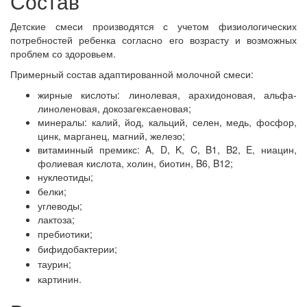
Состав
Детские смеси производятся с учетом физиологических
потребностей ребенка согласно его возрасту и возможных
проблем со здоровьем.
Примерный состав адаптированной молочной смеси:
жирные кислоты: линолевая, арахидоновая, альфа-
линоленовая, докозагексаеновая;
минералы: калий, йод, кальций, селен, медь, фосфор,
цинк, марганец, магний, железо;
витаминный премикс: A, D, K, C, B1, B2, E, ниацин,
фолиевая кислота, холин, биотин, B6, B12;
нуклеотиды;
белки;
углеводы;
лактоза;
пребиотики;
бифидобактерии;
таурин;
картинин.