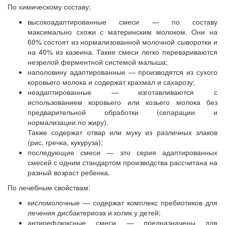
По химическому составу:
высокоадаптированные смеси — по составу
максимально схожи с материнским молоком. Они на
60% состоят из нормализованной молочной сыворотки и
на 40% из казеина. Такие смеси легко перевариваются
незрелой ферментной системой малыша;
наполовину адаптированные — производятся из сухого
коровьего молока и содержат крахмал и сахарозу;
неадаптированные — изготавливаются с
использованием коровьего или козьего молока без
предварительной обработки (сепарации и
нормализации по жиру).
Также содержат отвар или муку из различных злаков
(рис, гречка, кукуруза);
последующие смеси — это серия адаптированных
смесей с одним стандартом производства рассчитана на
разный возраст ребенка.
По лечебным свойствам:
кисломолочные — содержат комплекс пребиотиков для
лечения дисбактериоза и колик у детей;
антирефлюксные смеси — предназначены для