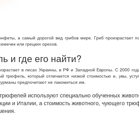
нфеты, а самый дорогой вид грибов мире. Гриб произрастает п
емечек или грецких орехов.
ь и где его найти?
израстает в лесах Украины, в РФ и Западной Европы. С 2000 го
й трюфель, который отличается низкой стоимостью и, увы, уступ
гурманы предпочитают не лакомиться им.
трюфелей используют специально обученных животны
нции и Италии, а стоимость животного, чующего трю
шения.