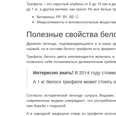
Трюфель – это округлый клубень от 2 до 10 мм в 
до 1 кг, а другие мелкие, как орехи. Но все белые 
Витамины: РР, В1, В2, С.
Микроэлементы и вспомогательные вещества:
Полезные свойства бел
Древняя легенда, подтверждающаяся и в наши дн
сказкой, но в составе белого трюфеля есть фермен
Трюфель белого цвета рекомендуется включать в 
позволить себе полакомиться деликатесным грибом
Интересно знать!
В 2014 году стоимо
А 1 кг белого трюфеля может стоить о
Согласно исторической легенде супруга Людовик
современные медики утверждают, что употреблен
при борьбе с подагрой.
А в народной медицине отвар из трюфеля использ