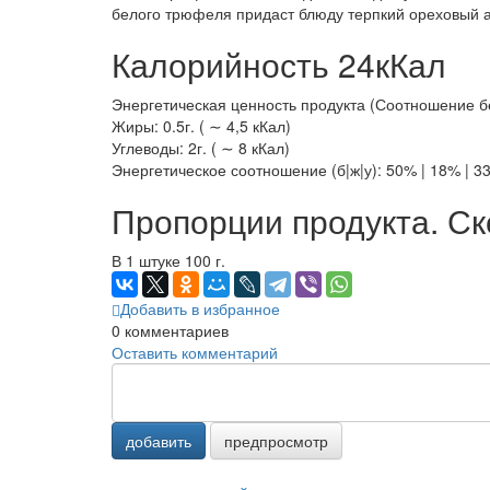
белого трюфеля придаст блюду терпкий ореховый ар
Калорийность 24кКал
Энергетическая ценность продукта (Соотношение белк
Жиры: 0.5г. ( ∼ 4,5 кКал)
Углеводы: 2г. ( ∼ 8 кКал)
Энергетическое соотношение (б|ж|у): 50% | 18% | 3
Пропорции продукта. Ск
В 1 штуке 100 г.
Добавить в избранное
0
комментариев
Оставить комментарий
добавить
предпросмотр