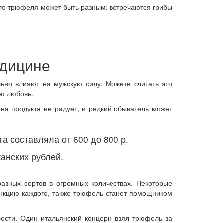
ого трюфеля может быть разным: встречаются грибы
едицине
ьно влияют на мужскую силу. Можете считать это
ую любовь.
на продукта не радует, и редкий обыватель может
а составляла от 600 до 800 р.
канских рублей.
азных сортов в огромных количествах. Некоторые
нкцию каждого, также трюфель станет помощником
бости. Один итальянский концерн взял трюфель за