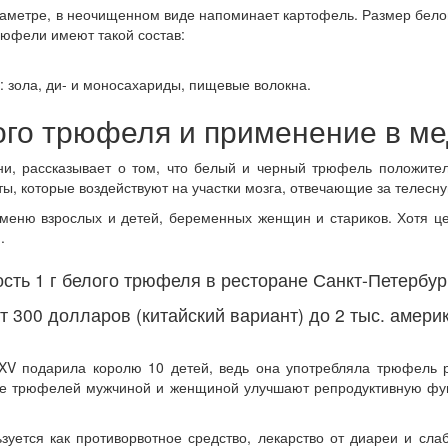
диаметре, в неочищенном виде напоминает картофель. Размер бел
трюфели имеют такой состав:
 зола, ди- и моносахариды, пищевые волокна.
ого трюфеля и применение в м
и, рассказывает о том, что белый и черный трюфель положител
ты, которые воздействуют на участки мозга, отвечающие за телесн
меню взрослых и детей, беременных женщин и стариков. Хотя це
.
сть 1 г белого трюфеля в ресторане Санкт-Петербург
т 300 долларов (китайский вариант) до 2 тыс. амери
 XV подарила королю 10 детей, ведь она употребляла трюфель р
ие трюфелей мужчиной и женщиной улучшают репродуктивную фу
уется как противорвотное средство, лекарство от диареи и сла