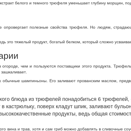
 экстракт белого и темного трюфеля уменьшает глубину морщин, по
 опровергает полезные свойства трюфеля. Но людям, страдающ
едь это тяжелый продукт, богатый белком, который сложно усваива
арии
 огороде, чем и пользуются поставщики этого продукта. Трюфель
о зашкаливает.
к обычные шампиньоны. Его заливают прованским маслом, предв
ого блюда из трюфелей понадобиться 6 трюфелей, с
 кастрюльку, поверх кладут шпик, заливают бульон 
высококачественные продукты, ведь общая стоимость
о вина и трав, хотя и сам гриб можно добавлять в сливочные соус