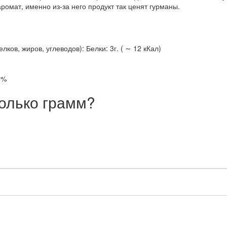
омат, именно из-за него продукт так ценят гурманы.
ов, жиров, углеводов): Белки: 3г. ( ∼ 12 кКал)
3%
олько грамм?