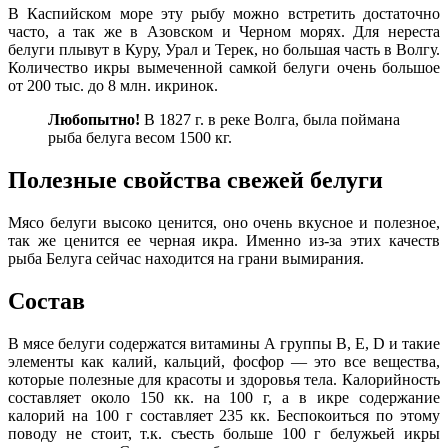
В Каспийском море эту рыбу можно встретить достаточно
часто, а так же в Азовском и Черном морях. Для нереста
белуги плывут в Куру, Урал и Терек, но большая часть в Волгу.
Количество икры вымеченной самкой белуги очень большое
от 200 тыс. до 8 млн. икринок.
Любопытно!
В 1827 г. в реке Волга, была поймана
рыба белуга весом 1500 кг.
Полезные свойства свежей белуги
Мясо белуги высоко ценится, оно очень вкусное и полезное,
так же ценится ее черная икра. Именно из-за этих качеств
рыба Белуга сейчас находится на грани вымирания.
Состав
В мясе белуги содержатся витамины A группы B, E, D и такие
элементы как калий, кальций, фосфор — это все вещества,
которые полезные для красоты и здоровья тела. Калорийность
составляет около 150 кк. на 100 г, а в икре содержание
калорий на 100 г составляет 235 кк. Беспокоиться по этому
поводу не стоит, т.к. съесть больше 100 г белужьей икры