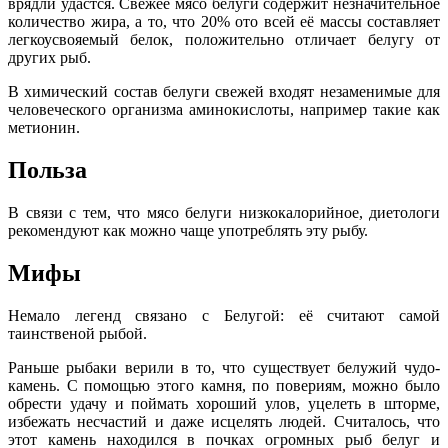
врядли удастся. Свежее мясо белуги содержит незначительное
количество жира, а то, что 20% ото всей её массы составляет
легкоусвояемый белок, положительно отличает белугу от
других рыб.
В химический состав белуги свежей входят незаменимые для
человеческого организма аминокислоты, например такие как
метионин.
Польза
В связи с тем, что мясо белуги низкокалорийное, диетологи
рекомендуют как можно чаще употреблять эту рыбу.
Мифы
Немало легенд связано с Белугой: её считают самой
таинственой рыбой.
Раньше рыбаки верили в то, что существует белужий чудо-
камень. С помощью этого камня, по повериям, можно было
обрести удачу и поймать хороший улов, уцелеть в шторме,
избежать несчастий и даже исцелять людей. Считалось, что
этот камень находился в почках огромных рыб белуг и