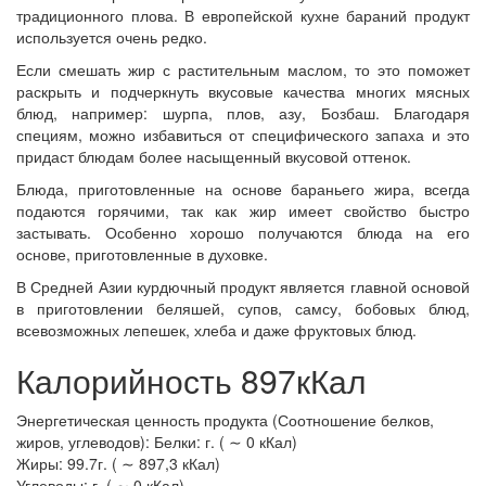
традиционного плова. В европейской кухне бараний продукт
используется очень редко.
Если смешать жир с растительным маслом, то это поможет
раскрыть и подчеркнуть вкусовые качества многих мясных
блюд, например: шурпа, плов, азу, Бозбаш. Благодаря
специям, можно избавиться от специфического запаха и это
придаст блюдам более насыщенный вкусовой оттенок.
Блюда, приготовленные на основе бараньего жира, всегда
подаются горячими, так как жир имеет свойство быстро
застывать. Особенно хорошо получаются блюда на его
основе, приготовленные в духовке.
В Средней Азии курдючный продукт является главной основой
в приготовлении беляшей, супов, самсу, бобовых блюд,
всевозможных лепешек, хлеба и даже фруктовых блюд.
Калорийность 897кКал
Энергетическая ценность продукта (Соотношение белков,
жиров, углеводов): Белки: г. ( ∼ 0 кКал)
Жиры: 99.7г. ( ∼ 897,3 кКал)
Углеводы: г. ( ∼ 0 кКал)