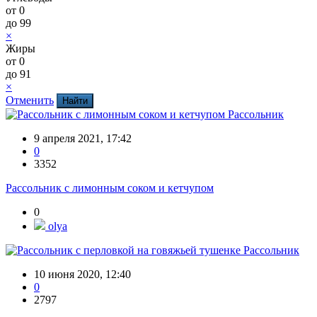
от
0
до
99
×
Жиры
от
0
до
91
×
Отменить
Рассольник
9 апреля 2021, 17:42
0
3352
Рассольник с лимонным соком и кетчупом
0
olya
Рассольник
10 июня 2020, 12:40
0
2797