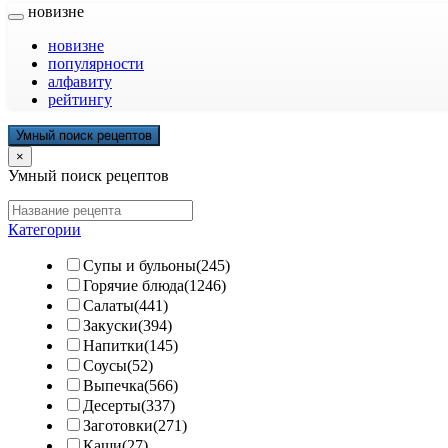
новизне
новизне
популярности
алфавиту
рейтингу
Умный поиск рецептов
×
Умный поиск рецептов
Категории
Супы и бульоны(245)
Горячие блюда(1246)
Салаты(441)
Закуски(394)
Напитки(145)
Соусы(52)
Выпечка(566)
Десерты(337)
Заготовки(271)
Каши(27)