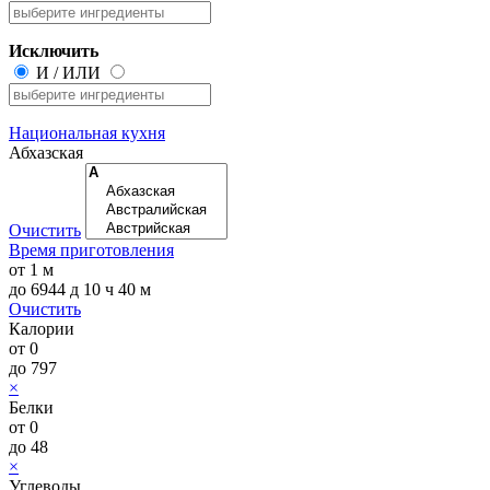
Исключить
И
/
ИЛИ
Национальная кухня
Абхазская
Очистить
Время приготовления
от
1 м
до
6944 д 10 ч 40 м
Очистить
Калории
от
0
до
797
×
Белки
от
0
до
48
×
Углеводы