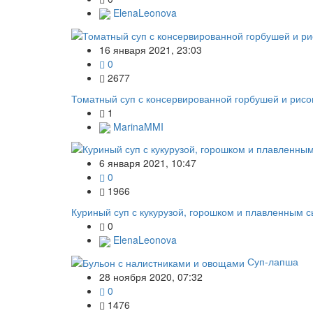
ElenaLeonova
16 января 2021, 23:03
0
2677
Томатный суп с консервированной горбушей и рис
1
MarinaMMI
6 января 2021, 10:47
0
1966
Куриный суп с кукурузой, горошком и плавленным 
0
ElenaLeonova
Суп-лапша
28 ноября 2020, 07:32
0
1476