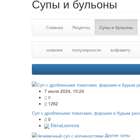
Супы и бульоны
Главная
Рецепты
Супы и бульоны
новизне
популярности
алфавиту
7 июля 2024, 10:24
0
1262
Суп с дроблеными томатами, фаршем и бурым рис
0
ElenaLeonova
Другие супы