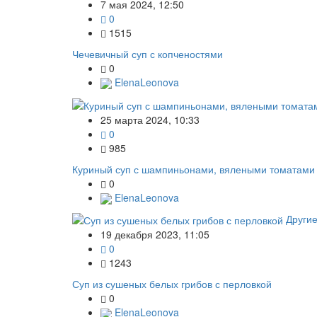
7 мая 2024, 12:50
0
1515
Чечевичный суп с копченостями
0
ElenaLeonova
25 марта 2024, 10:33
0
985
Куриный суп с шампиньонами, вялеными томатами
0
ElenaLeonova
Други
19 декабря 2023, 11:05
0
1243
Суп из сушеных белых грибов с перловкой
0
ElenaLeonova