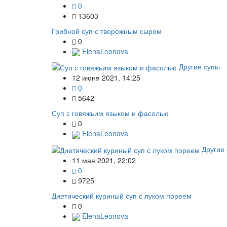
0
13603
Грибной суп с творожным сыром
0
ElenaLeonova
Другие супы
12 июня 2021, 14:25
0
5642
Суп с говяжьим языком и фасолью
0
ElenaLeonova
Другие
11 мая 2021, 22:02
0
9725
Диетический куриный суп с луком пореем
0
ElenaLeonova