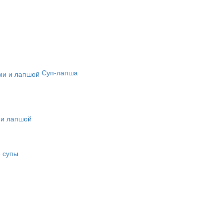
Суп-лапша
 и лапшой
е супы