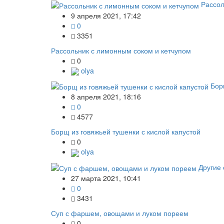
Рассол
9 апреля 2021, 17:42
0
3351
Рассольник с лимонным соком и кетчупом
0
olya
Бо
8 апреля 2021, 18:16
0
4577
Борщ из говяжьей тушенки с кислой капустой
0
olya
Другие
27 марта 2021, 10:41
0
3431
Суп с фаршем, овощами и луком пореем
0