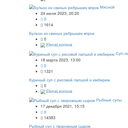
Мясной
24 июля 2023, 20:20
0
1614
Бульон из свиных ребрышек впрок
0
ElenaLeonova
Суп-л
18 марта 2023, 13:00
0
1321
Куриный суп с рисовой лапшой и имбирем
0
ElenaLeonova
Рыбные супы
17 декабря 2021, 15:15
0
14383
Рыбный суп с творожным сыром